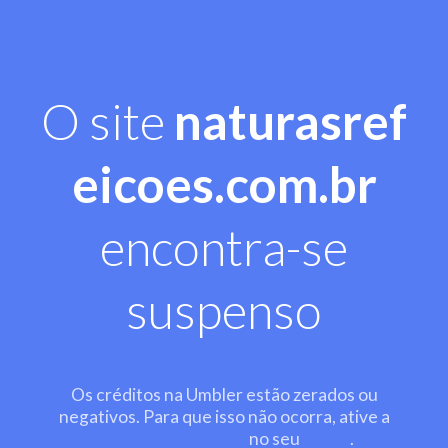
O site
naturasref
eicoes.com.br
encontra-se
suspenso
Os créditos na Umbler estão zerados ou
negativos. Para que isso não ocorra, ative a
recarga automática
no seu
painel
.