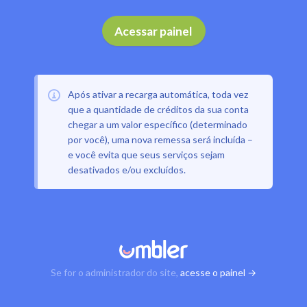
Acessar painel
Após ativar a recarga automática, toda vez
que a quantidade de créditos da sua conta
chegar a um valor específico (determinado
por você), uma nova remessa será incluída –
e você evita que seus serviços sejam
desativados e/ou excluídos.
Se for o administrador do site,
acesse o painel →