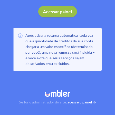
Acessar painel
Após ativar a recarga automática, toda vez
que a quantidade de créditos da sua conta
chegar a um valor específico (determinado
por você), uma nova remessa será incluída –
e você evita que seus serviços sejam
desativados e/ou excluídos.
Se for o administrador do site,
acesse o painel →