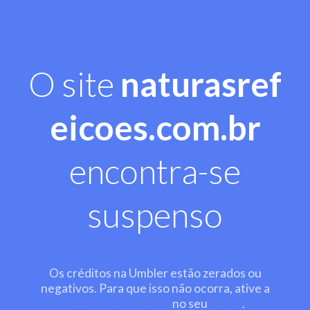
O site
naturasref
eicoes.com.br
encontra-se
suspenso
Os créditos na Umbler estão zerados ou
negativos. Para que isso não ocorra, ative a
recarga automática
no seu
painel
.