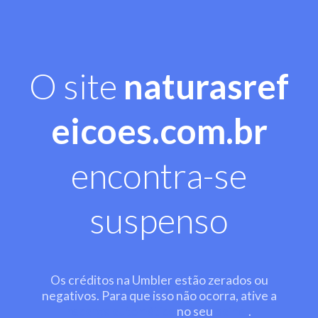
O site
naturasref
eicoes.com.br
encontra-se
suspenso
Os créditos na Umbler estão zerados ou
negativos. Para que isso não ocorra, ative a
recarga automática
no seu
painel
.