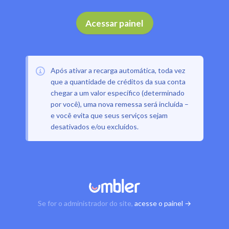
Acessar painel
Após ativar a recarga automática, toda vez
que a quantidade de créditos da sua conta
chegar a um valor específico (determinado
por você), uma nova remessa será incluída –
e você evita que seus serviços sejam
desativados e/ou excluídos.
Se for o administrador do site,
acesse o painel →