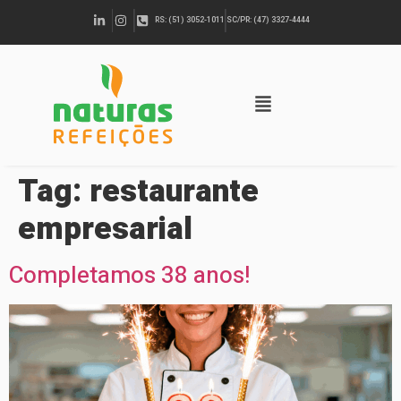
RS: (51) 3052-1011
SC/PR: (47) 3327-4444
Tag:
restaurante
empresarial
Completamos 38 anos!