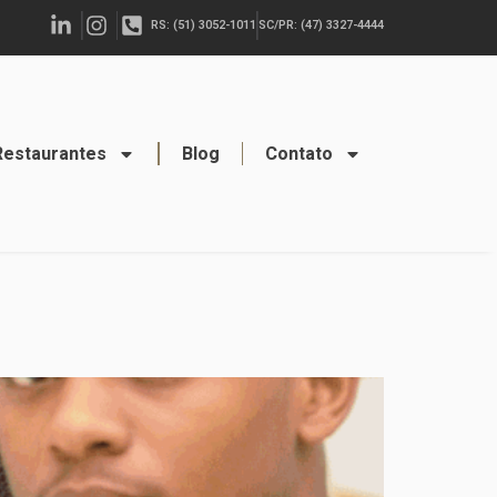
RS: (51) 3052-1011
SC/PR: (47) 3327-4444
Restaurantes
Blog
Contato