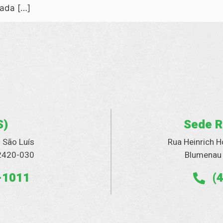
ada […]
S)
Sede R
– São Luís
Rua Heinrich H
92420-030
Blumenau 
-1011
(