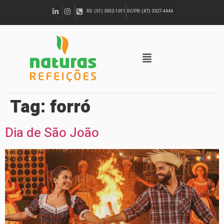
RS: (51) 3052-1011
SC/PR: (47) 3327-4444
Tag:
forró
Dia de São João