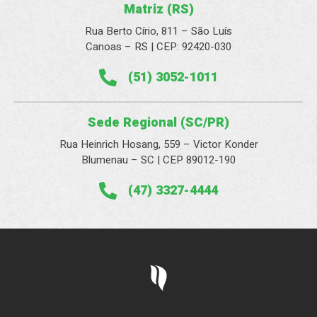
Matriz (RS)
Rua Berto Círio, 811 – São Luís
Canoas – RS | CEP: 92420-030
(51) 3052-1011
Sede Regional (SC/PR)
Rua Heinrich Hosang, 559 – Victor Konder
Blumenau – SC | CEP 89012-190
(47) 3327-4444