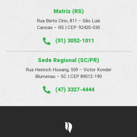
Matriz (RS)
Rua Berto Círio, 811 – São Luís
Canoas – RS | CEP: 92420-030
(51) 3052-1011
Sede Regional (SC/PR)
Rua Heinrich Hosang, 559 – Victor Konder
Blumenau – SC | CEP 89012-190
(47) 3327-4444