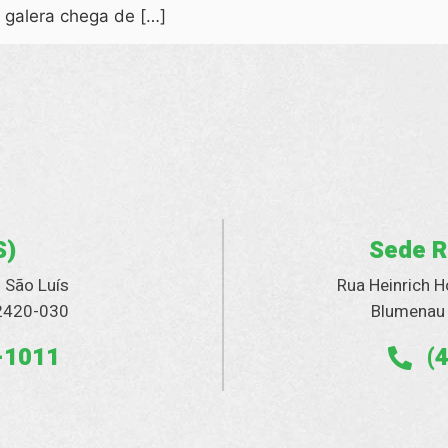
 galera chega de […]
S)
Sede R
– São Luís
Rua Heinrich H
92420-030
Blumenau 
-1011
(