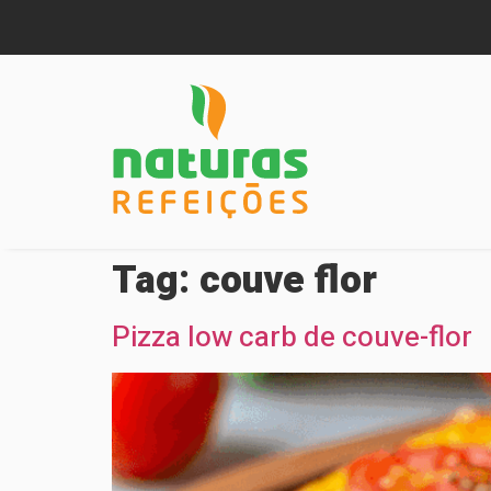
Tag:
couve flor
Pizza low carb de couve-flor