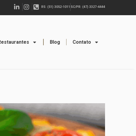
RS: (51) 3052-1011
SC/PR: (47) 3327-4444
Restaurantes
Blog
Contato