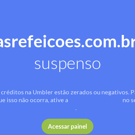
asrefeicoes.com.b
suspenso
 créditos na Umbler estão zerados ou negativos. P
ue isso não ocorra, ative a
recarga automática
no s
painel
.
Acessar painel