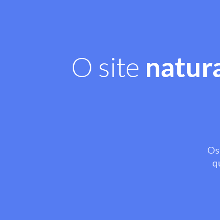
O site
natur
Os
q