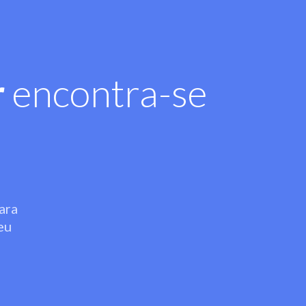
r
encontra-se
ara
eu