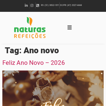
RS: (51) 3052-1011
SC/PR: (47) 3327-4444
Tag:
Ano novo
Feliz Ano Novo – 2026