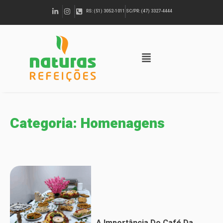
RS: (51) 3052-1011
SC/PR: (47) 3327-4444
Categoria: Homenagens