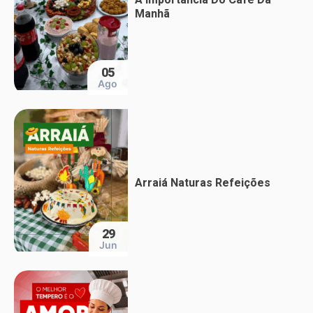
A Importância Do Café Da
Manhã
05
Ago
Arraiá Naturas Refeições
29
Jun